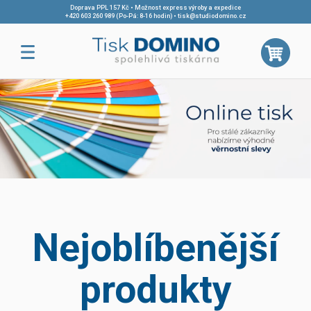
Doprava PPL 157 Kč • Možnost express výroby a expedice
+420 603 260 989 (Po-Pá: 8-16 hodin)
•
tisk@studiodomino.cz
Nejoblíbenější
produkty