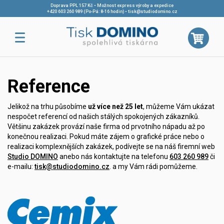
Doprava PPL 157 Kč • Možnost express výroby a expedice
+420 603 260 989 (Po-Pá: 8-16 hodin)
•
tisk@studiodomino.cz
Reference
Jelikož na trhu působíme
už více než 25 let
, můžeme Vám ukázat
nespočet referencí od našich stálých spokojených zákazníků.
Většinu zakázek provází naše firma od prvotního nápadu až po
konečnou realizaci. Pokud máte zájem o grafické práce nebo o
realizaci komplexnějších zakázek, podívejte se na náš firemní web
Studio DOMINO
anebo nás kontaktujte na telefonu
603 260 989
či
e-mailu:
tisk@studiodomino.cz
. a my Vám rádi pomůžeme.